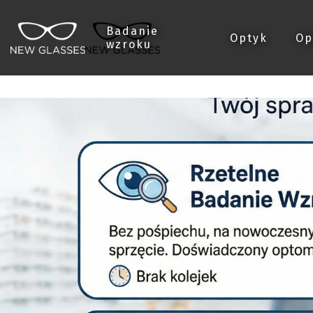
Badanie
Optyk
Op
wzroku