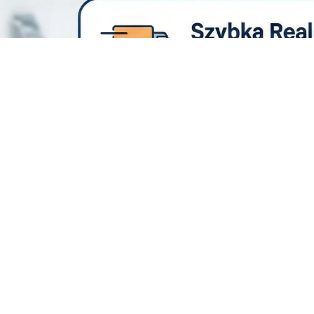
Rzetelne badani
NewGlasses