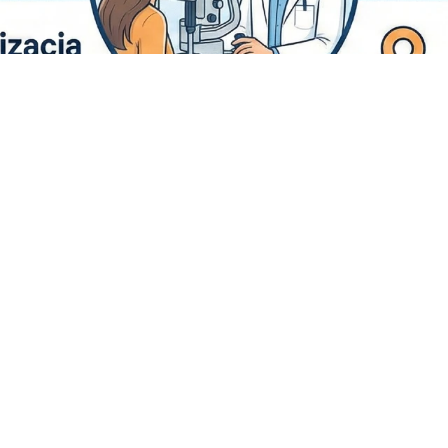
e wzroku bez pośpiechu