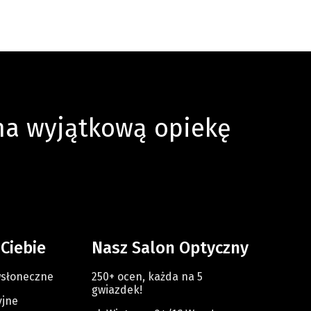
 na wyjątkową opiekę
 Ciebie
Nasz Salon Optyczny
wsłoneczne
250+ ocen, każda na 5
gwiazdek!
yjne