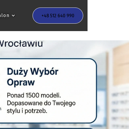
alon
+48 512 640 990