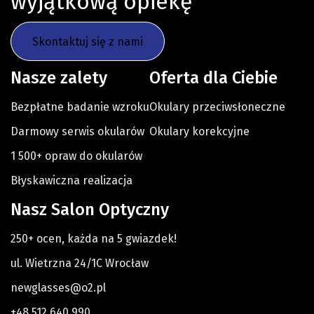
wyjątkową opiekę
Skontaktuj się z nami
Nasze zalety
Oferta dla Ciebie
Bezpłatne badanie wzroku
Okulary przeciwsłoneczne
Darmowy serwis okularów
Okulary korekcyjne
1 500+ opraw do okularów
Błyskawiczna realizacja
Nasz Salon Optyczny
250+ ocen, każda na 5 gwiazdek!
ul. Wietrzna 24/1C Wrocław
newglasses@o2.pl
+48 512 640 990